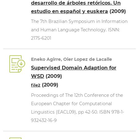
desarrollo de árboles retóricos. Un
estudio en español y euskera
(2009)
The 7th Brazilian Symposium in Information
and Human Language Technology. ISNN:
2175-6201
Eneko Agirre, Oier Lopez de Lacalle
Supervised Domain Adaption for
WSD
(2009)
(2009)
file2
Proceedings of The 12th Conference of the
European Chapter for Computational
Linguistics (EACL09), pp 42-50. ISBN 978-1-
932432-16-9