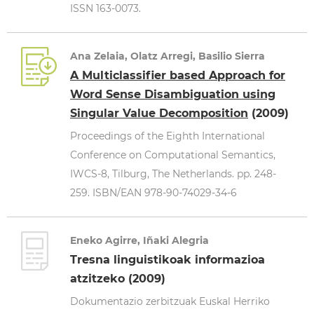
ISSN 163-0073.
Ana Zelaia, Olatz Arregi, Basilio Sierra
A Multiclassifier based Approach for
Word Sense Disambiguation using
Singular Value Decomposition
(2009)
Proceedings of the Eighth International
Conference on Computational Semantics,
IWCS-8, Tilburg, The Netherlands. pp. 248-
259. ISBN/EAN 978-90-74029-34-6
Eneko Agirre, Iñaki Alegria
Tresna linguistikoak informazioa
atzitzeko (2009)
Dokumentazio zerbitzuak Euskal Herriko