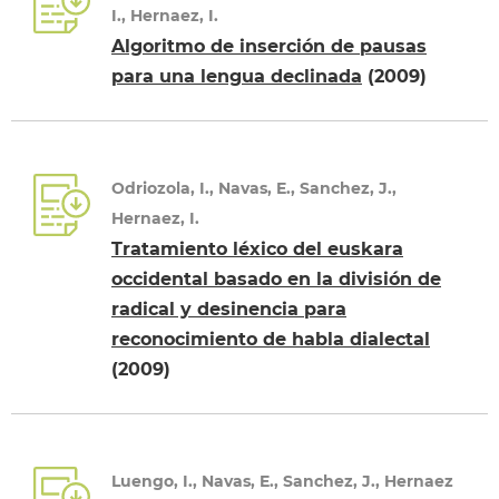
I., Hernaez, I.
Algoritmo de inserción de pausas
para una lengua declinada
(2009)
Odriozola, I., Navas, E., Sanchez, J.,
Hernaez, I.
Tratamiento léxico del euskara
occidental basado en la división de
radical y desinencia para
reconocimiento de habla dialectal
(2009)
Luengo, I., Navas, E., Sanchez, J., Hernaez