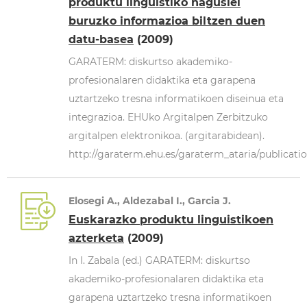
produktu linguistiko nagusiei
buruzko informazioa biltzen duen
datu-basea
(2009)
GARATERM: diskurtso akademiko-
profesionalaren didaktika eta garapena
uztartzeko tresna informatikoen diseinua eta
integrazioa. EHUko Argitalpen Zerbitzuko
argitalpen elektronikoa. (argitarabidean).
http://garaterm.ehu.es/garaterm_ataria/publicatio
Elosegi A., Aldezabal I., Garcia J.
Euskarazko produktu linguistikoen
azterketa
(2009)
In I. Zabala (ed.) GARATERM: diskurtso
akademiko-profesionalaren didaktika eta
garapena uztartzeko tresna informatikoen