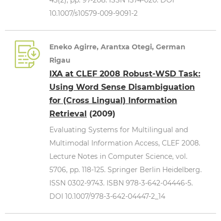
43(2), pp. 97-208. ISSN 1574-020. DOI
10.1007/s10579-009-9091-2
Eneko Agirre, Arantxa Otegi, German
Rigau
IXA at CLEF 2008 Robust-WSD Task:
Using Word Sense Disambiguation
for (Cross Lingual) Information
Retrieval
(2009)
Evaluating Systems for Multilingual and
Multimodal Information Access, CLEF 2008.
Lecture Notes in Computer Science, vol.
5706, pp. 118-125. Springer Berlin Heidelberg.
ISSN 0302-9743. ISBN 978-3-642-04446-5.
DOI 10.1007/978-3-642-04447-2_14