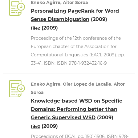
Eneko Agirre, Aitor Soroa
Personalizing PageRank for Word
Sense Disambiguation
(2009)
(2009)
file2
Proceedings of the 12th conference of the
European chapter of the Association for
Computational Linguistics (EACL-2009). pp.
33-41. ISBN: ISBN 978-1-932432-16-9
Eneko Agirre, Oier Lopez de Lacalle, Aitor
Soroa
Knowledge-based WSD on Specific
Domains: Performing better than
Generic Supervised WSD
(2009)
(2009)
file2
Proceedigns of IJCAI. pp. 1501-1506. ISBN 978-