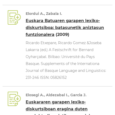
Elordui A., Zabala I.
Euskara Batuaren garapen lexiko-
diskurtsiboa: batasunetik aniztasun
funtzionalera
(2009)
Ricardo Etxepare, Ricardo Gomez &Joseba
Lakarra (ed.) A Festschrift for Bernard
Oyharçabal. Bilbao: Université du Pays
Basque. Supplements of the Internationa
Journal of Basque Language and Linguistics:
231-246 ISSN: 05826152
Elosegi A., Aldezabal I., Garcia J.
Euskararen garapen lexiko-
diskurtsiboan eragina duten