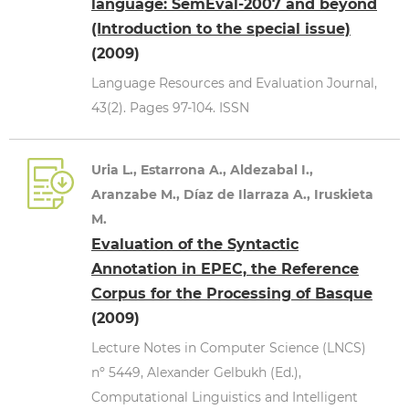
language: SemEval-2007 and beyond
(Introduction to the special issue)
(2009)
Language Resources and Evaluation Journal,
43(2). Pages 97-104. ISSN
Uria L., Estarrona A., Aldezabal I.,
Aranzabe M., Díaz de Ilarraza A., Iruskieta
M.
Evaluation of the Syntactic
Annotation in EPEC, the Reference
Corpus for the Processing of Basque
(2009)
Lecture Notes in Computer Science (LNCS)
nº 5449, Alexander Gelbukh (Ed.),
Computational Linguistics and Intelligent