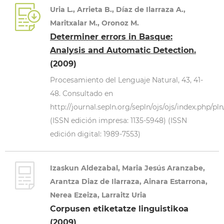
Uria L., Arrieta B., Díaz de Ilarraza A.,
Maritxalar M., Oronoz M.
Determiner errors in Basque:
Analysis and Automatic Detection.
(2009)
Procesamiento del Lenguaje Natural, 43, 41-
48. Consultado en
http://journal.sepln.org/sepln/ojs/ojs/index.php/pln
(ISSN edición impresa: 1135-5948) (ISSN
edición digital: 1989-7553)
Izaskun Aldezabal, Maria Jesús Aranzabe,
Arantza Diaz de Ilarraza, Ainara Estarrona,
Nerea Ezeiza, Larraitz Uria
Corpusen etiketatze linguistikoa
(2009)