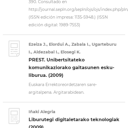
390. Consultado en
http://journal.sepln.org/sepln/ojs/ojs/index.php/pln
(ISSN edición impresa: 1135-5948.) (ISSN
edición digital: 1989-7553)
Ezeiza J., Elordui A., Zabala I., Ugarteburu
I., Aldezabal I., Elosegi K.
PREST. Unibertsitateko
komunikaziorako gaitasunen esku-
liburua. (2009)
Euskara Errektoreordetzaren sare-
argitalpena. Argitarabidean.
Iñaki Alegria
Liburutegi digitaletarako teknologiak
(2009)