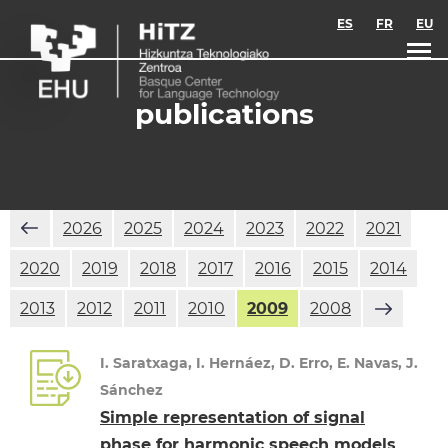
Skip to main content
ES
FR
EU
publications
2026
2025
2024
2023
2022
2021
2020
2019
2018
2017
2016
2015
2014
2013
2012
2011
2010
2009
2008
I. Saratxaga, I. Hernáez, D. Erro, E. Navas, J.
Sánchez
Simple representation of signal
phase for harmonic speech models