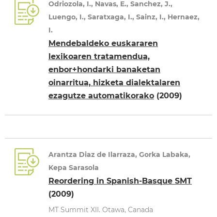
Odriozola, I., Navas, E., Sanchez, J.,
Luengo, I., Saratxaga, I., Sainz, I., Hernaez,
I.
Mendebaldeko euskararen
lexikoaren tratamendua,
enbor+hondarki banaketan
oinarritua, hizketa dialektalaren
ezagutze automatikorako
(2009)
Arantza Diaz de Ilarraza, Gorka Labaka,
Kepa Sarasola
Reordering in Spanish-Basque SMT
(2009)
MT Summit XII. Otawa, Canada