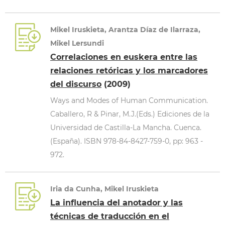
Mikel Iruskieta, Arantza Díaz de Ilarraza,
Mikel Lersundi
Correlaciones en euskera entre las
relaciones retóricas y los marcadores
del discurso
(2009)
Ways and Modes of Human Communication.
Caballero, R & Pinar, M.J.(Eds.) Ediciones de la
Universidad de Castilla-La Mancha. Cuenca.
(España). ISBN 978-84-8427-759-0, pp: 963 -
972.
Iria da Cunha, Mikel Iruskieta
La influencia del anotador y las
técnicas de traducción en el