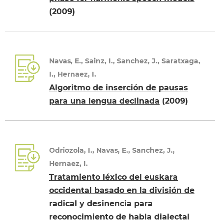
(2009)
Navas, E., Sainz, I., Sanchez, J., Saratxaga,
I., Hernaez, I.
Algoritmo de inserción de pausas
para una lengua declinada
(2009)
Odriozola, I., Navas, E., Sanchez, J.,
Hernaez, I.
Tratamiento léxico del euskara
occidental basado en la división de
radical y desinencia para
reconocimiento de habla dialectal