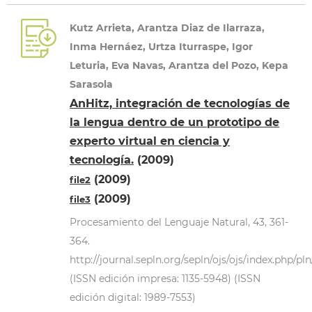
Kutz Arrieta, Arantza Diaz de Ilarraza,
Inma Hernáez, Urtza Iturraspe, Igor
Leturia, Eva Navas, Arantza del Pozo, Kepa
Sarasola
AnHitz, integración de tecnologías de
la lengua dentro de un prototipo de
experto virtual en ciencia y
tecnología.
(2009)
(2009)
file2
(2009)
file3
Procesamiento del Lenguaje Natural, 43, 361-
364.
http://journal.sepln.org/sepln/ojs/ojs/index.php/pl
(ISSN edición impresa: 1135-5948) (ISSN
edición digital: 1989-7553)