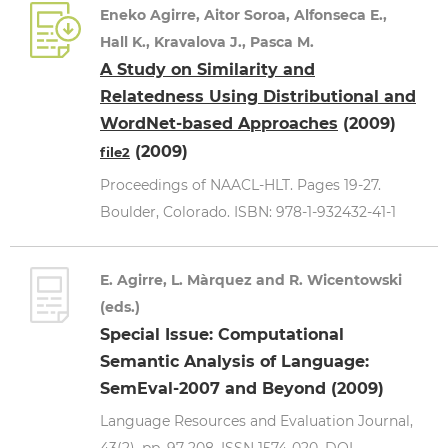
Eneko Agirre, Aitor Soroa, Alfonseca E.,
Hall K., Kravalova J., Pasca M.
A Study on Similarity and
Relatedness Using Distributional and
WordNet-based Approaches
(2009)
(2009)
file2
Proceedings of NAACL-HLT. Pages 19-27.
Boulder, Colorado. ISBN: 978-1-932432-41-1
E. Agirre, L. Màrquez and R. Wicentowski
(eds.)
Special Issue: Computational
Semantic Analysis of Language:
SemEval-2007 and Beyond (2009)
Language Resources and Evaluation Journal,