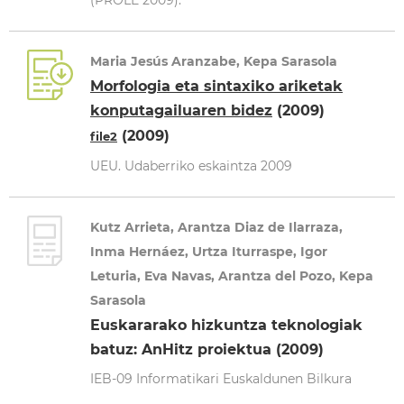
(PROLE 2009).
Maria Jesús Aranzabe, Kepa Sarasola
Morfologia eta sintaxiko ariketak
konputagailuaren bidez
(2009)
(2009)
file2
UEU. Udaberriko eskaintza 2009
Kutz Arrieta, Arantza Diaz de Ilarraza,
Inma Hernáez, Urtza Iturraspe, Igor
Leturia, Eva Navas, Arantza del Pozo, Kepa
Sarasola
Euskararako hizkuntza teknologiak
batuz: AnHitz proiektua (2009)
IEB-09 Informatikari Euskaldunen Bilkura